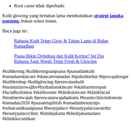
Root cause tidak diperbaiki
Kulit glowing yang bertahan lama membutuhkan
strategi jangka
panjang,
bukan solusi instan.
Baca juga ini :
Rahasia Kulit Tetap Glow & Tahan Lama di Bulan
Ramadhan
Puasa Bikin Dehidrasi dan Kulit Kering? Ini Dia
Rahasia Agar Wajah Tetap Fresh & Glowing
#kulitkering #kulitkeringsaatpuasa #puasadankulit
#ramadanskincare #skincareramadan #tipskulitsehat #tipswajahsegar
#kulitlembap #kulitglowing #perawatankulit
#moisturizerwajibv#hydrationskincare #skinbarrierrepair
#facialhydration #skinbooster #klinikskincare #klinikfacial
#treatmentwajah #perawatanwajahjakarta #beautyclinicindonesia
#ramadan2026 #puasatetapfresh #ramadanbeautytips
#sehatcantiksaatpuasa #beutypalace #beautypalaceaestethic
#beautypalaceclinic #klinikjakarta #klinikjakartautara
#klinikkecantikan